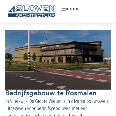
menu
Bedrijfsgebouw te Rosmalen
In Vinexwijk ‘De Groote Wielen’ zijn diverse bouwkavels
uitgegeven voor bedrijfsgebouwen met een
hoogwaardige architectuur met intensief