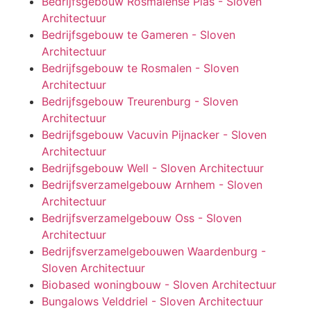
Bedrijfsgebouw Rosmalense Plas - Sloven
Architectuur
Bedrijfsgebouw te Gameren - Sloven
Architectuur
Bedrijfsgebouw te Rosmalen - Sloven
Architectuur
Bedrijfsgebouw Treurenburg - Sloven
Architectuur
Bedrijfsgebouw Vacuvin Pijnacker - Sloven
Architectuur
Bedrijfsgebouw Well - Sloven Architectuur
Bedrijfsverzamelgebouw Arnhem - Sloven
Architectuur
Bedrijfsverzamelgebouw Oss - Sloven
Architectuur
Bedrijfsverzamelgebouwen Waardenburg -
Sloven Architectuur
Biobased woningbouw - Sloven Architectuur
Bungalows Velddriel - Sloven Architectuur