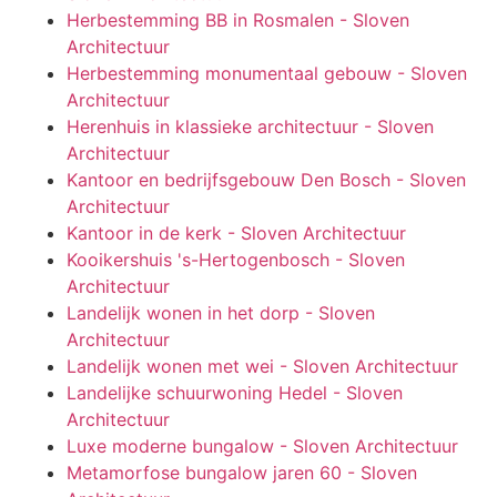
Herbestemming BB in Rosmalen - Sloven
Architectuur
Herbestemming monumentaal gebouw - Sloven
Architectuur
Herenhuis in klassieke architectuur - Sloven
Architectuur
Kantoor en bedrijfsgebouw Den Bosch - Sloven
Architectuur
Kantoor in de kerk - Sloven Architectuur
Kooikershuis 's-Hertogenbosch - Sloven
Architectuur
Landelijk wonen in het dorp - Sloven
Architectuur
Landelijk wonen met wei - Sloven Architectuur
Landelijke schuurwoning Hedel - Sloven
Architectuur
Luxe moderne bungalow - Sloven Architectuur
Metamorfose bungalow jaren 60 - Sloven