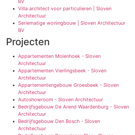
BV
Villa architect voor particulieren | Sloven
Architectuur
Seriematige woningbouw | Sloven Architectuur
BV
Projecten
Appartementen Molenhoek - Sloven
Architectuur
Appartementen Vierlingsbeek - Sloven
Architectuur
Appartementengebouw Groesbeek - Sloven
Architectuur
Autoshowroom - Sloven Architectuur
Bedrijfsgebouw De Arend Waardenburg - Sloven
Architectuur
Bedrijfsgebouw Den Bosch - Sloven
Architectuur