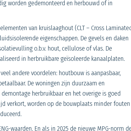
dig worden gedemonteerd en herbouwd of in
e elementen van kruislaaghout (CLT – Cross
Laminate
uidsisolerende eigenschappen. De gevels en daken
atievulling o.b.v. hout, cellulose of vlas. De
iseerd in herbruikbare geïsoleerde kanaalplaten.
veel andere voordelen: houtbouw is aanpasbaar,
 betaalbaar. De woningen zijn duurzaam en
 demontage herbruikbaar en het overige is goed
ijd verkort, worden op de bouwplaats minder fouten
educeerd.
ENG-waarden. En als in 2025 de nieuwe MPG-norm d